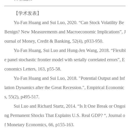
【学术发表】
Yu-Fan Huang and Sui Luo, 2020. “Can Stock Volatility Be
Benign? New Measurements and Macroeconomic Implications”, J
ournal of Money, Credit & Banking, 52(4), p933-950.
Yu-Fan Huang, Sui Luo and Hung-Jen Wang, 2018. “Flexibl
e panel stochastic frontier model with serially correlated errors”, E
conomics Letters, 163, p55-58.
Yu-Fan Huang and Sui Luo, 2018. "Potential Output and Inf
lation Dynamics after the Great Recession.", Empirical Economic
s, 55(2), p495-517.
Sui Luo and Richard Startz, 2014. “Is It One Break or Ongoi
ng Permanent Shocks That Explains U.S. Real GDP? “, Journal o
f Monetary Economics, 66, p155-163.