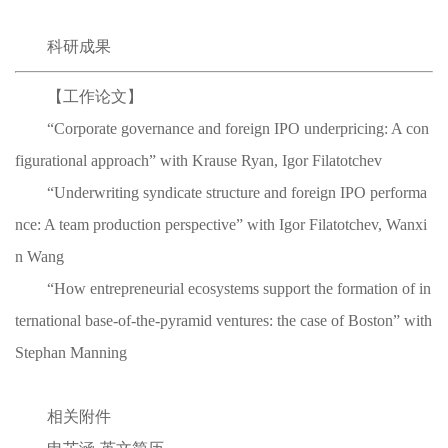
科研成果
【工作论文】
“Corporate governance and foreign IPO underpricing: A con
figurational approach” with Krause Ryan, Igor Filatotchev
“Underwriting syndicate structure and foreign IPO performa
nce: A team production perspective” with Igor Filatotchev, Wanxi
n Wang
“How entrepreneurial ecosystems support the formation of in
ternational base-of-the-pyramid ventures: the case of Boston” with
Stephan Manning
相关附件