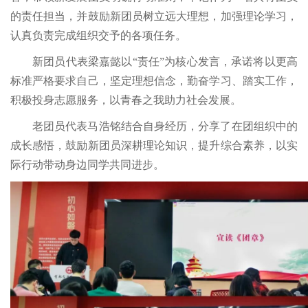
的责任担当，并鼓励新团员树立远大理想，加强理论学习，
认真负责完成组织交予的各项任务。
新团员代表梁嘉懿以“责任”为核心发言，承诺将以更高
标准严格要求自己，坚定理想信念，勤奋学习、踏实工作，
积极投身志愿服务，以青春之我助力社会发展。
老团员代表马浩铭结合自身经历，分享了在团组织中的
成长感悟，鼓励新团员深耕理论知识，提升综合素养，以实
际行动带动身边同学共同进步。