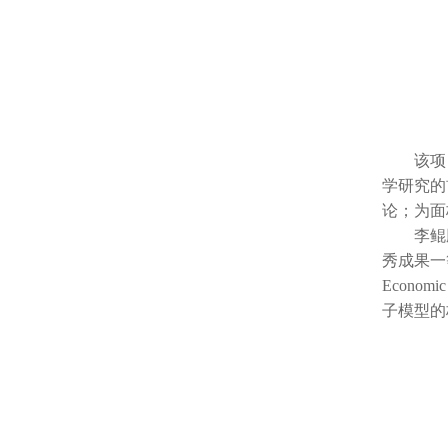
该项目
学研究的
论；为面
李鲲鹏研
秀成果一等奖
Economi
子模型的