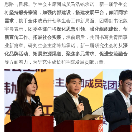
思路与目标。学生会主席团成员马浩铭承诺，
新一届学生会
将
坚持服务宗旨，加强内部建设，搭建发展平台，倾听同学
需求
，携手全体成员开创学生会工作新局面。团委副书记魏
宇晨表示
，
团委
各部门
将
深化思想引领、强化组织建设、创
新宣传工作、拓展社会实践
，承前启后，共同书写
共青团
事
业新篇章。
研究生会主席韩旭
承诺，
新一届研究生会将从
深
化品牌活动、拓展资源渠道、聚焦多元需求、促进交流融合
等
方面着力，为
研究生成长和
学院发展贡献力量。