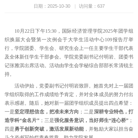
日期：2025-10-30
|
访问量：
637
10月22日下午15:30，国际经济管理学院2025年团学组
织换届大会暨第一次例会于大学生活动中心109报告厅举
行，学院团委、学生会、研究生会上一任主要学生干部代表
及全体新任学生干部参会。学院党委副书记付明岩、团委书
记张雅淇出席活动。活动由学生会学秘综合部部长常清锐主
持。
活动伊始，党委副书记付明岩致辞。她首先对上一届团
学组织取得的工作成绩给予肯定，并对全体成员的努力付出
表示感谢。随后，她对新一届团学组织成员提出四点希望：
一是
坚定理想信念，把准
未来
方向
；
二是
深耕专业特色，打
造学科“金名片”
；
三是
强化服务意识，当好师生“连心桥”
；
四是
勇于创新突破，激活发展新动能
，
并勉励大家以担当奋
斗之姿书写灿烂青春篇章，助力学院发展。