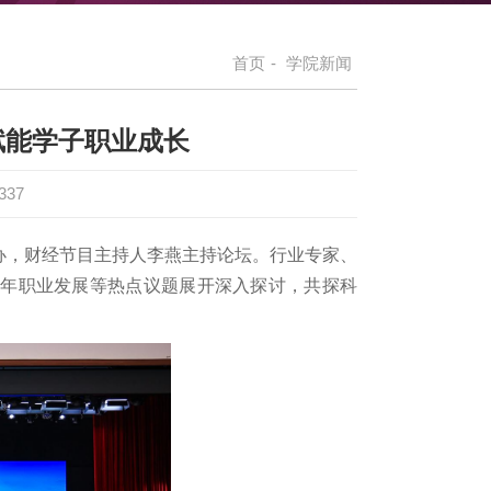
首页
-
学院新闻
 赋能学子职业成长
337
举办，财经节目主持人李燕主持论坛。行业专家、
青年职业发展等热点议题展开深入探讨，共探科