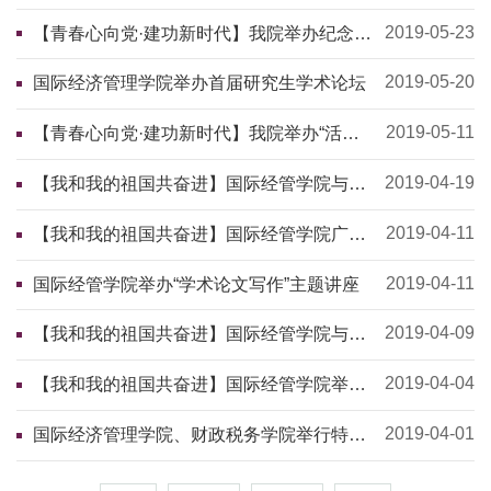
生
2019-05-23
【青春心向党·建功新时代】我院举办纪念五
四运动100周年学习座谈会
2019-05-20
国际经济管理学院举办首届研究生学术论坛
2019-05-11
【青春心向党·建功新时代】我院举办“活力
团支部，魅力团支书”评选活动
2019-04-19
【我和我的祖国共奋进】国际经管学院与财
税学院共同举行“青年·逐梦·奋进 ”主题座谈
会
2019-04-11
【我和我的祖国共奋进】国际经管学院广泛
开展“我与祖国共奋进”主题系列班会
2019-04-11
国际经管学院举办“学术论文写作”主题讲座
2019-04-09
【我和我的祖国共奋进】国际经管学院与财
税学院联合举行“升国旗、诵家书、赞英雄、
忆誓词、唱团歌”主题团日活动
2019-04-04
【我和我的祖国共奋进】国际经管学院举办
“我与祖国共奋进”第五届英语情景剧比赛
2019-04-01
国际经济管理学院、财政税务学院举行特别
主题团日活动