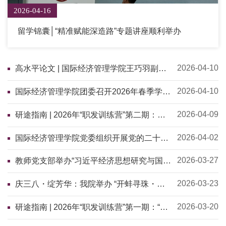
2026-04-16
留学锦囊│“精准赋能深造路”专题讲座顺利举办
2026-04-10
高水平论文 | 国际经济管理学院王巧羽副教
授在《商业与经济统计杂志》（JBES）发
表论文
2026-04-10
国际经济管理学院团委召开2026年春季学期
团干部工作培训会
2026-04-09
研途指南 | 2026年“职发训练营”第二期：银
行专场就业分享会顺利举办
2026-04-02
国际经济管理学院党委组织开展党的二十届
四中全会精神专题学习培训
2026-03-27
教师党支部举办“习近平经济思想研究与国家
社科项目申报”专题辅导
2026-03-23
庆三八・绽芳华：我院举办 “开蚌寻珠・匠
心饰爱” 主题活动
2026-03-20
研途指南 | 2026年“职发训练营”第一期：“职
航经管”就业指导座谈会顺利举办