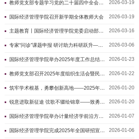
2026-03-19
教师党支部专题学习党的二十届四中全会精
神
2026-03-19
国际经济管理学院召开新学期全体教师大会
2026-03-16
主题教育丨国际经济管理学院党委启动部署
树立和践行正确政绩观学习教育
2026-03-06
专家“问诊”课题申报 研讨助力科研跃升——
国际经济管理学院举办国家级课题申报质量
提升会
2026-01-23
国际经济管理学院举办2025年度工作总结述
职会暨教职工大会
2026-01-22
教师党支部召开2025年度组织生活会暨民主
评议党员会议
2026-01-20
筑牢学术根基，勇攀创新高地——2025年学
院科研工作成果速递
2026-01-20
锐意进取新征途 弦歌不辍绘锦章——致勇毅
前行的2025
2026-01-07
国际经济管理学院举办计量经济学前沿方法
研讨会
2026-01-06
国际经济管理学院完成2025年全国研招宣讲
活动