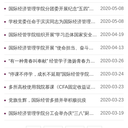
习“两会”精神，践行时代使命”主题活动
2020-05-08
国际经济管理学院分团委开展纪念“五四”运
动系列主题活动
2020-05-08
学校党委任命于滨滨同志为国际经济管理学
院党总支副书记
2020-04-19
国际经管学院组织开展“学习总体国家安全
观”主题讲座
2020-04-13
国际经济管理学院开展 “使命担当、奋斗有
我”网络主题团日活动
2020-03-26
“有一种青春叫奉献” 经管学子激扬青春力量
勇担时代重任
2020-03-24
“停课不停学，成长不延期”国际经管学院开
展线上“云教学”
2020-03-23
多所高校使用我院慕课《CFA固定收益证
券》进行在线教学活动
2020-03-23
党旗生辉，国际经管多措并举积极抗疫
2020-03-19
国际经济管理学院分工会举办庆“三八”厨艺
接力赛