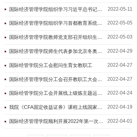
章、知党规、严党纪”主题党日活动
2022-05-11
国际经济管理学院组织学习习近平总书记在
庆祝中国共产主义青年团成立100周年大会
上的重要讲话
2022-05-05
国际经济管理学院组织学习首都教育系统弘
扬北京冬奥精神“大思政课”
2022-05-03
国际经济管理学院教师党支部召开组织生活
会
2022-04-29
国际经济管理学院师生代表参加北京冬奥冬
残奥会志愿服务活动
2022-04-27
国际经管学院分工会慰问生育女教职工
2022-04-27
国际经济管理学院分工会召开教职工大会选
举出席学校第五届“双代会”代表
2022-04-24
国际经管学院分工会开展线上锻炼主题运动
展示活动
2022-04-19
我院《CFA固定收益证券》课程上线国家高
等教育智慧教育平台
2022-04-01
国际经济管理学院顺利开展2022年第一次生
涯规划指导讲座