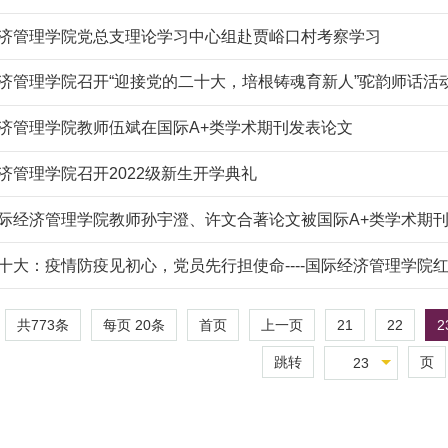
济管理学院党总支理论学习中心组赴贾峪口村考察学习
济管理学院召开“迎接党的二十大，培根铸魂育新人”驼韵师话活
济管理学院教师伍斌在国际A+类学术期刊发表论文
济管理学院召开2022级新生开学典礼
际经济管理学院教师孙宇澄、许文合著论文被国际A+类学术期
十大：疫情防疫见初心，党员先行担使命----国际经济管理学院红
共773条
每页
20
条
21
22
2
首页
上一页
跳转
页
23